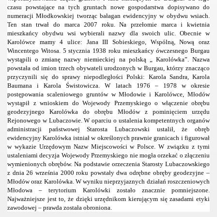
czasu powstające na tych gruntach nowe gospodarstwa dopisywano do
numeracji Młodkowskiej tworząc bałagan ewidencyjny w obydwu wsiach.
Ten stan trwał do marca 2007 roku. Na przełomie marca i kwietnia
mieszkańcy obydwu wsi wybierali nazwy dla swoich ulic. Obecnie w
Karolówce mamy 4 ulice: Jana III Sobieskiego, Wspólną, Nową oraz
Wincentego Witosa. 5 stycznia 1938 roku mieszkańcy ówczesnego Burgau
wystąpili o zmianę nazwy niemieckiej na polską „ Karolówka”. Nazwa
powstała od imion trzech obywateli urodzonych w Burgau, którzy znacząco
przyczynili się do sprawy niepodległości Polski: Karola Sandra, Karola
Baumana i Karola Świstowicza. W latach 1976 – 1978 w okresie
postępowania scaleniowego gruntów w Młodowie i Karolówce, Młodów
wystąpił z wnioskiem do Wojewody Przemyskiego o włączenie obrębu
geodezyjnego Karolówka do obrębu Młodów z pominięciem urzędu
Rejonowego w Lubaczowie. W oparciu o ustalenia kompetentnych organów
administracji państwowej Starosta Lubaczowski ustalił, że obręb
ewidencyjny Karolówka istniał w określonych prawnie granicach i figurował
w wykazie Urzędowym Nazw Miejscowości w Polsce. W związku z tymi
ustaleniami decyzja Wojewody Przemyskiego nie mogła orzekać o złączeniu
wymienionych obrębów. Na podstawie orzeczenia Starosty Lubaczowskiego
z dnia 26 września 2000 roku powstały dwa odrębne obręby geodezyjne –
Młodów oraz Karolówka. W wyniku nieprzyjaznych działań roszczeniowych
Młodowa – terytorium Karolówki zostało znacznie pomniejszone.
Najważniejsze jest to, że dzięki urzędnikom kierującym się zasadami etyki
zawodowej – prawda została obroniona.