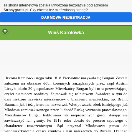
Ta strona internetowa została utworzona bezpłatnie pod adresem
Stronygratis.pl
. Czy chcesz też mieć własną stronę?
DARMOWA REJESTRACJA
Wieś Karolówka
Historia Karolówki sięga roku 1818. Pierwotnie nazywała się Burgau. Została
założona na obszarze dóbr koronnych zarządzanych przez rząd Austrii.
Liczyła około 20 gospodarstw. Mieszkańcy Burgau byli to w przeważającej
części niemieccy osadnicy. Zajmowali się rolnictwem. Świadczą o tym do
graficznego
dziś niektóre nazwiska mieszkańców o brzmieniu niemieckim, np. Brühl,
Bauman, jak i też pierwotna nazwa wsi. Wieś powstała obok istniejącego już
Młodowa zamieszkiwanego przez ludność Ruską wyznania prawosławnego.
Mieszkańców Burgau traktowano jak nieproszonych gości, starając się
zawłaszczyć ich grunty. Po 1918 roku doszło do procesu sądowego o
charakterze roszczeniowym. Sąd przyznał Młodowowi prawo do
współużytkowania części gruntów i lasu należących do Burgau. Od tego