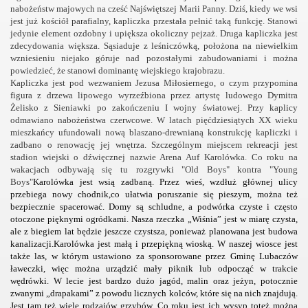
nabożeństw majowych na cześć Najświętszej Marii Panny. Dziś, kiedy we wsi
jest już kościół parafialny, kapliczka przestała pełnić taką funkcję. Stanowi
jedynie element ozdobny i upiększa okoliczny pejzaż. Druga kapliczka jest
zdecydowania większa. Sąsiaduje z leśniczówką, położona na niewielkim
wzniesieniu niejako góruje nad pozostałymi zabudowaniami i można
powiedzieć, że stanowi dominantę wiejskiego krajobrazu.
Kapliczka jest pod wezwaniem Jezusa Miłosiernego, o czym przypomina
figura z drzewa lipowego wyrzeźbiona przez artystę ludowego Dymitra
Żelisko z Sieniawki po zakończeniu I wojny światowej. Przy kaplicy
odmawiano nabożeństwa czerwcowe. W latach pięćdziesiątych XX wieku
mieszkańcy ufundowali nową blaszano-drewnianą konstrukcję kapliczki i
zadbano o renowację jej wnętrza. Szczególnym miejscem rekreacji jest
stadion wiejski o dźwięcznej nazwie Arena Auf Karolówka. Co roku na
wakacjach odbywają się tu rozgrywki "Old Boys" kontra "Young
Boys"
Karolówka jest wsią zadbaną. Przez wieś, wzdłuż głównej ulicy
przebiega nowy chodnik,co ułatwia poruszanie się pieszym, można też
bezpiecznie spacerować. Domy są schludne, a podwórka czyste i często
otoczone pięknymi ogródkami. Nasza rzeczka „Wiśnia” jest w miarę czysta,
ale z biegiem lat będzie jeszcze czystsza, ponieważ planowana jest budowa
kanalizacji.
Karolówka jest małą i przepiękną wioską. W naszej wiosce jest
także las, w którym ustawiono za sponsorowane przez Gminę Lubaczów
ławeczki, więc można urządzić mały piknik lub odpocząć w trakcie
wędrówki. W lecie jest bardzo dużo jagód, malin oraz jeżyn, potocznie
zwanymi „drapakami” z powodu licznych kolców, które się na nich znajdują.
Jest tam też wiele rodzajów grzybów. Co roku jest ich wysyp toteż można