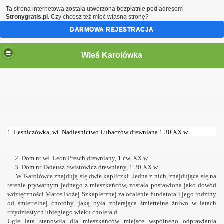
Ta strona internetowa została utworzona bezpłatnie pod adresem
Stronygratis.pl
. Czy chcesz też mieć własną stronę?
DARMOWA REJESTRACJA
Wieś Karolówka
1. Lesniczówka, wł. Nadlesnictwo Lubaczów drewniana 1.30.XX w.
2. Dom nr wł. Leon Presch drewniany, 1 ćw. XX w.
graficznego
3. Dom nr Tadeusz Swistowicz drewniany, 1.20.XX w.
W Karolówce znajdują się dwie kapliczki. Jedna z nich, znajdująca się na
terenie prywatnym jednego z mieszkańców, została postawiona jako dowód
wdzięczności Matce Bożej Szkaplerznej za ocalenie fundatora i jego rodziny
od śmiertelnej choroby, jaką była zbierająca śmiertelne żniwo w latach
trzydziestych ubiegłego wieku cholera.d
Ugie lata stanowiła dla mieszkańców miejsce wspólnego odprawiania